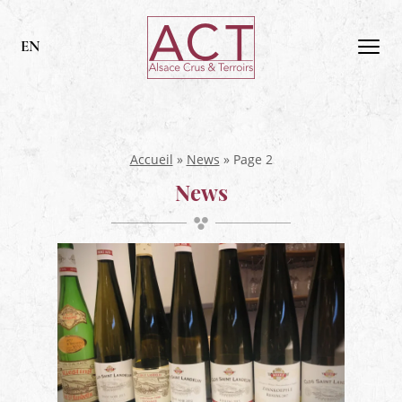
ACT
Alsace
EN
Men
Alsace,
Crus
&
Terroirs
Accueil
»
News
»
Page 2
News