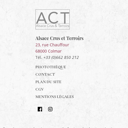
ACT
Alsace
Alsace,
Crus
&
Alsace Crus et Terroirs
Terroirs
23, rue Chauffour
68000
Colmar
Tél.
+33 (0)662 850 212
PHOTOTHÈQUE
CONTACT
PLAN DU SITE
CGV
MENTIONS LÉGALES
Retrouvez-
Suivez-
nous
nous